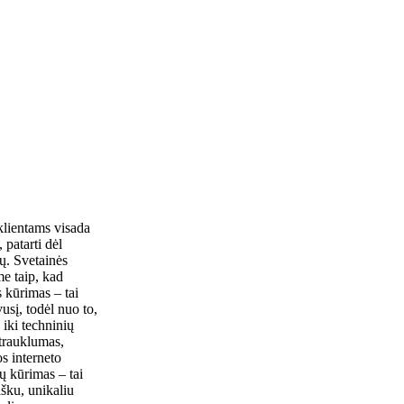
ientams visada
 patarti dėl
ų. Svetainės
me taip, kad
 kūrimas – tai
usį, todėl nuo to,
iki techninių
atrauklumas,
s interneto
ų kūrimas – tai
išku, unikaliu