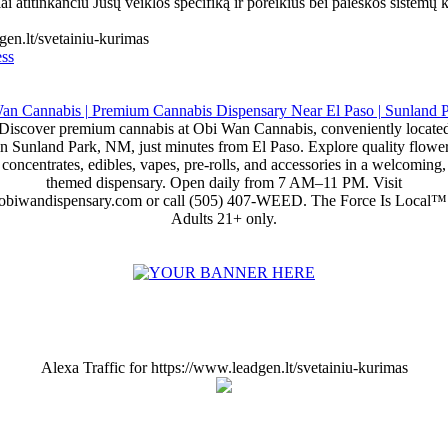
ai atitinkančiu Jūsų veiklos specifiką ir poreikius bei paieškos sistemų 
gen.lt/svetainiu-kurimas
ss
Discover premium cannabis at Obi Wan Cannabis, conveniently locate
in Sunland Park, NM, just minutes from El Paso. Explore quality flower
concentrates, edibles, vapes, pre-rolls, and accessories in a welcoming,
themed dispensary. Open daily from 7 AM–11 PM. Visit
obiwandispensary.com or call (505) 407-WEED. The Force Is Local™
Adults 21+ only.
Alexa Traffic for https://www.leadgen.lt/svetainiu-kurimas