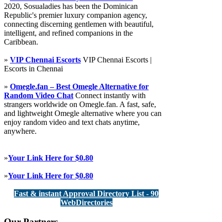
2020, Sosualadies has been the Dominican
Republic's premier luxury companion agency,
connecting discerning gentlemen with beautiful,
intelligent, and refined companions in the
Caribbean.
»
VIP Chennai Escorts
VIP Chennai Escorts |
Escorts in Chennai
»
Omegle.fan – Best Omegle Alternative for
Random Video Chat
Connect instantly with
strangers worldwide on Omegle.fan. A fast, safe,
and lightweight Omegle alternative where you can
enjoy random video and text chats anytime,
anywhere.
»
Your Link Here for $0.80
»
Your Link Here for $0.80
Fast & instant Approval Directory List - 90
WebDirectories
Our Partners