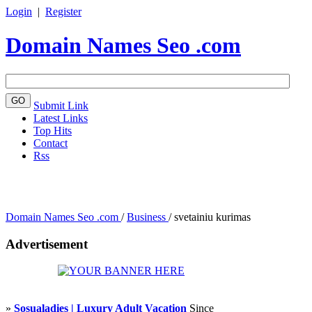
Login
|
Register
Domain Names Seo .com
Submit Link
Latest Links
Top Hits
Contact
Rss
Domain Names Seo .com
/
Business
/
svetainiu kurimas
Advertisement
»
Sosualadies | Luxury Adult Vacation
Since