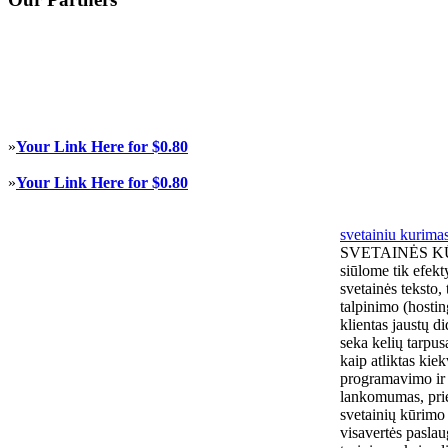
»
Your Link Here for $0.80
»
Your Link Here for $0.80
svetainiu kurima
SVETAINĖS KŪRI
siūlome tik efekt
svetainės teksto,
talpinimo (hostin
klientas jaustų d
seka kelių tarpus
kaip atliktas ki
programavimo ir k
lankomumas, prie
svetainių kūrimo
visavertės paslau