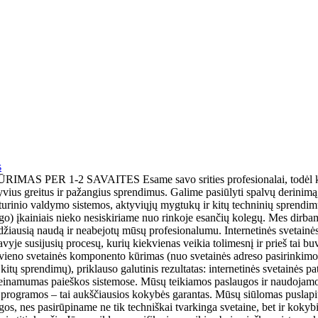
s
MAS PER 1-2 SAVAITES Esame savo srities profesionalai, todėl kl
yvius greitus ir pažangius sprendimus. Galime pasiūlyti spalvų derinimą,
 turinio valdymo sistemos, aktyviųjų mygtukų ir kitų techninių sprendim
go) įkainiais nieko nesiskiriame nuo rinkoje esančių kolegų. Mes dirba
idžiausią naudą ir neabejotų mūsų profesionalumu. Internetinės svetainės
avyje susijusių procesų, kurių kiekvienas veikia tolimesnį ir prieš tai buv
ekvieno svetainės komponento kūrimas (nuo svetainės adreso pasirinkimo 
itų sprendimų), priklauso galutinis rezultatas: internetinės svetainės p
inamumas paieškos sistemose. Mūsų teikiamos paslaugos ir naudojamo
 programos – tai aukščiausios kokybės garantas. Mūsų siūlomas puslapi
gos, nes pasirūpiname ne tik techniškai tvarkinga svetaine, bet ir kokyb